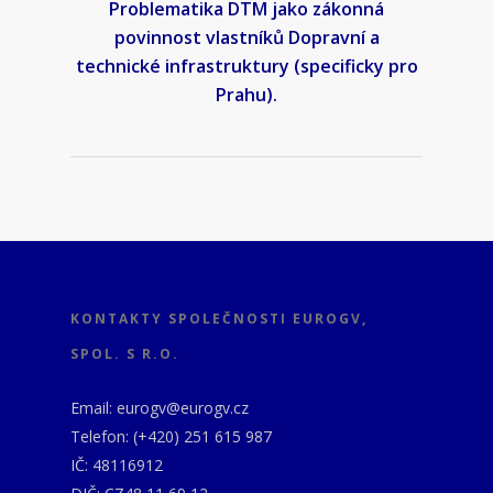
Problematika DTM jako zákonná
povinnost vlastníků Dopravní a
technické infrastruktury (specificky pro
Prahu).
KONTAKTY SPOLEČNOSTI EUROGV,
SPOL. S R.O.
Email: eurogv@eurogv.cz
Telefon: (+420) 251 615 987
IČ: 48116912