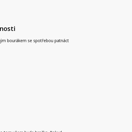
nosti
paným bourákem se spotřebou patnáct