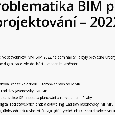
roblematika BIM p
projektování – 202
ci ve stavebnictví MVPBIM 2022 na semináři S1 a byly převážně určeny
ané digitalizace zde dochází k zásadním změnám.
oubková, ředitelka odboru územně správního MMR.
ng. Ladislav Jasenovský, MHMP.
editel sekce SPI Institutu plánování a rozvoje hl.m. Prahy.
 digitalizaci stavebních entit a aktivit. Ing. Ladislav Jasenovský, MHMP.
 úlohy editorů u vlastníků. Mgr. Jiří Čtyroký, Ph.D., ředitel sekce SPI 