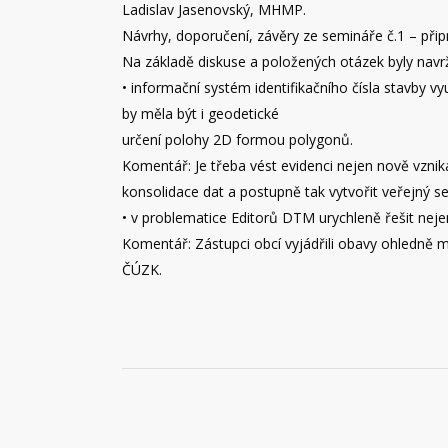
Ladislav Jasenovský, MHMP.
Návrhy, doporučení, závěry ze semináře č.1 – připr
Na základě diskuse a položených otázek byly navrže
• informační systém identifikačního čísla stavby vyu
by měla být i geodetické
určení polohy 2D formou polygonů.
Komentář: Je třeba vést evidenci nejen nově vznikají
konsolidace dat a postupně tak vytvořit veřejný se
• v problematice Editorů DTM urychleně řešit neje
Komentář: Zástupci obcí vyjádřili obavy ohledně 
ČÚZK.