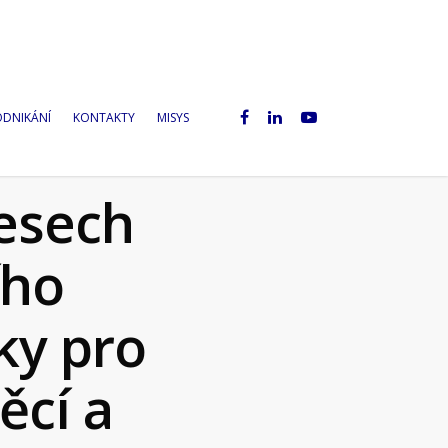
ODNIKÁNÍ
KONTAKTY
MISYS
cesech
ího
ky pro
ěcí a