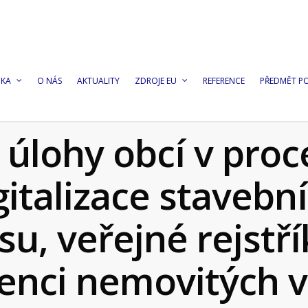
DKA
O NÁS
AKTUALITY
ZDROJE EU
REFERENCE
PŘEDMĚT P
úlohy obcí v pro
gitalizace stavebn
su, veřejné rejstří
enci nemovitých v