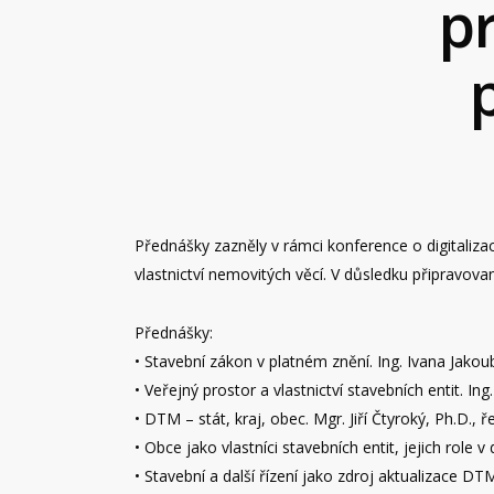
p
Přednášky zazněly v rámci konference o digitaliza
vlastnictví nemovitých věcí. V důsledku připravov
Přednášky:
• Stavební zákon v platném znění. Ing. Ivana Jak
• Veřejný prostor a vlastnictví stavebních entit. I
• DTM – stát, kraj, obec. Mgr. Jiří Čtyroký, Ph.D., ř
• Obce jako vlastníci stavebních entit, jejich role v
• Stavební a další řízení jako zdroj aktualizace DTM,