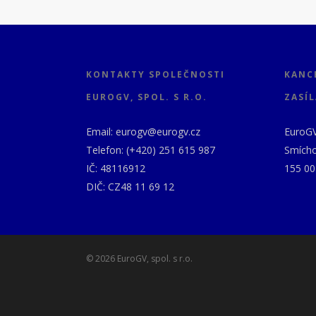
KONTAKTY SPOLEČNOSTI
KANC
EUROGV, SPOL. S R.O.
ZASÍL
Email: eurogv@eurogv.cz
EuroGV,
Telefon: (+420) 251 615 987
Smícho
IČ: 48116912
155 00
DIČ: CZ48 11 69 12
© 2026 EuroGV, spol. s r.o.