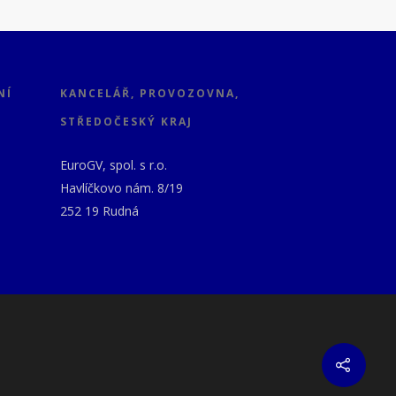
NÍ
KANCELÁŘ, PROVOZOVNA,
STŘEDOČESKÝ KRAJ
EuroGV, spol. s r.o.
Havlíčkovo nám. 8/19
252 19 Rudná