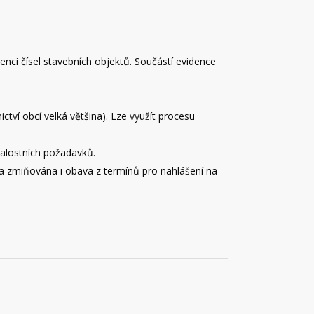
idenci čísel stavebních objektů. Součástí evidence
nictví obcí velká většina). Lze využít procesu
nalostních požadavků.
la zmiňována i obava z termínů pro nahlášení na