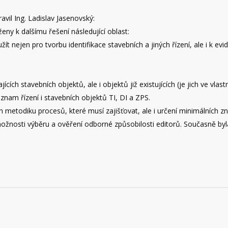
avil Ing. Ladislav Jasenovský:
ny k dalšímu řešení následující oblast:
žít nejen pro tvorbu identifikace stavebních a jiných řízení, ale i k ev
cích stavebních objektů, ale i objektů již existujících (je jich ve vlast
znam řízení i stavebních objektů TI, DI a ZPS.
n metodiku procesů, které musí zajišťovat, ale i určení minimálních z
možnosti výběru a ověření odborné způsobilosti editorů. Současně by