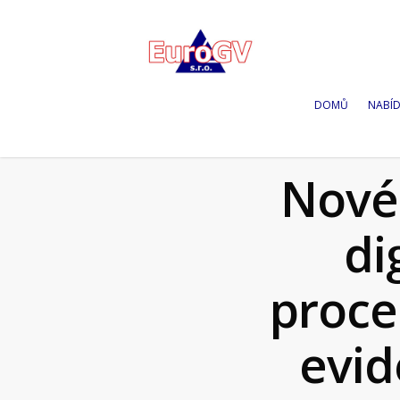
DOMŮ
NABÍ
Nové 
di
proce
evid