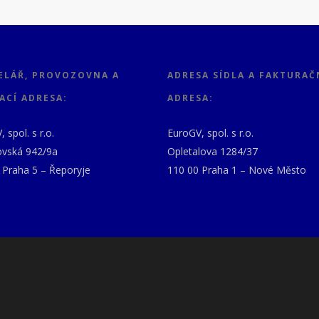
ELÁŘ, PROVOZOVNA A
ADRESA SÍDLA A FAKTURAČ
ACÍ ADRESA:
ADRESA:
 spol. s r.o.
EuroGV, spol. s r.o.
vská 942/9a
Opletalova 1284/37
 Praha 5 – Řeporyje
110 00 Praha 1 – Nové Město