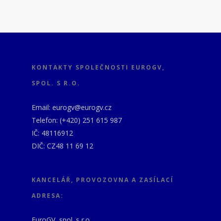
KONTAKTY SPOLEČNOSTI EUROGV,
SPOL. S R.O.
Email: eurogv@eurogv.cz
Telefon: (+420) 251 615 987
IČ: 48116912
DIČ: CZ48 11 69 12
KANCELÁŘ, PROVOZOVNA A ZASÍLACÍ
ADRESA:
EuroGV, spol. s r.o.