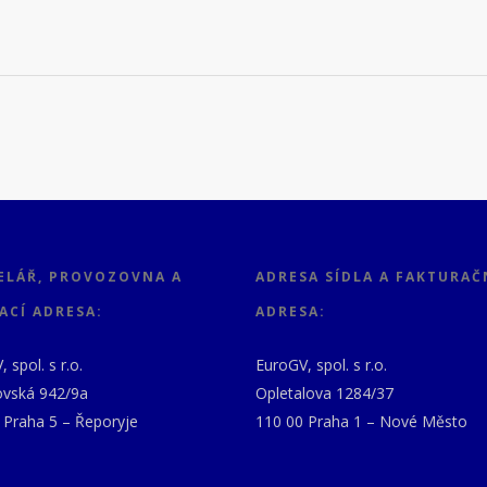
ELÁŘ, PROVOZOVNA A
ADRESA SÍDLA A FAKTURAČ
ACÍ ADRESA:
ADRESA:
 spol. s r.o.
EuroGV, spol. s r.o.
vská 942/9a
Opletalova 1284/37
 Praha 5 – Řeporyje
110 00 Praha 1 – Nové Město