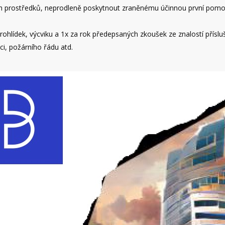
ch prostředků, neprodleně poskytnout zraněnému účinnou první pomoc 
prohlídek, výcviku a 1x za rok předepsaných zkoušek ze znalostí přísl
i, požárního řádu atd.