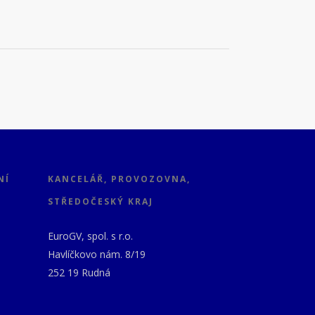
NÍ
KANCELÁŘ, PROVOZOVNA,
STŘEDOČESKÝ KRAJ
EuroGV, spol. s r.o.
Havlíčkovo nám. 8/19
252 19 Rudná