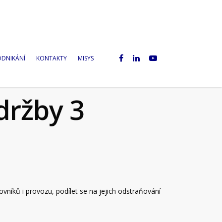
ODNIKÁNÍ
KONTAKTY
MISYS
držby 3
íků i provozu, podílet se na jejich odstraňování