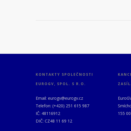
KONTAKTY SPOLEČNOSTI
KANC
EUROGV, SPOL. S R.O.
ZASÍL
Email: eurogv@eurogv.cz
EuroGV,
Telefon: (+420) 251 615 987
Smícho
IČ: 48116912
155 00
DIČ: CZ48 11 69 12