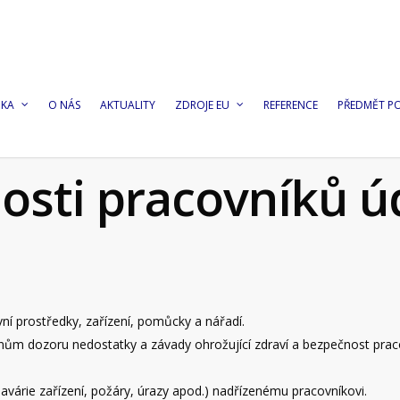
DKA
O NÁS
AKTUALITY
ZDROJE EU
REFERENCE
PŘEDMĚT P
osti pracovníků ú
ní prostředky, zařízení, pomůcky a nářadí.
 dozoru nedostatky a závady ohrožující zdraví a bezpečnost pracovn
avárie zařízení, požáry, úrazy apod.) nadřízenému pracovníkovi.