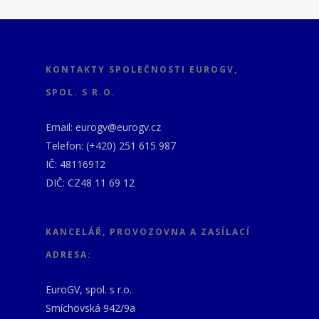
KONTAKTY SPOLEČNOSTI EUROGV,
SPOL. S R.O.
Email: eurogv@eurogv.cz
Telefon: (+420) 251 615 987
IČ: 48116912
DIČ: CZ48 11 69 12
KANCELÁŘ, PROVOZOVNA A ZASÍLACÍ
ADRESA:
EuroGV, spol. s r.o.
Smíchovská 942/9a