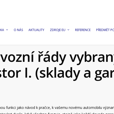
DKA
O NÁS
AKTUALITY
ZDROJE EU
REFERENCE
PŘEDMĚT P
vozní řády vybra
tor I. (sklady a ga
tejnou funkci jako návod k pračce, k vašemu novému automobilu význ