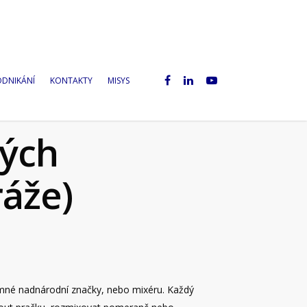
ODNIKÁNÍ
KONTAKTY
MISYS
ných
ráže)
amné nadnárodní značky, nebo mixéru. Každý