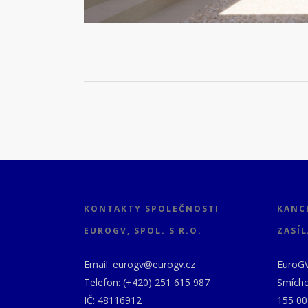
KONTAKTY SPOLEČNOSTI
KANC
EUROGV, SPOL. S R.O.
ZASÍL
Email: eurogv@eurogv.cz
EuroGV,
Telefon: (+420) 251 615 987
Smícho
IČ: 48116912
155 00