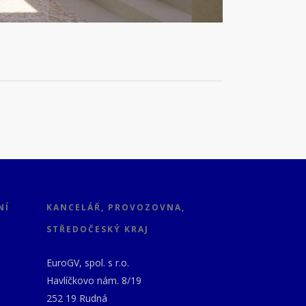
NÍ
KANCELÁŘ, PROVOZOVNA,
STŘEDOČESKÝ KRAJ
EuroGV, spol. s r.o.
Havlíčkovo nám. 8/19
252 19 Rudná