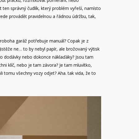
pnout pračku, rozmixovat pomeranč nebo
ít
ten správný čudlík, který problém vyřeší, namísto
ede provádět pravidelnou a řádnou údržbu, tak,
 proboha garáž potřebuje manuál? Copak je z
těže ne… to by nebyl papír, ale brožovaný výtisk
, pro dodávky nebo dokonce náklaďáky? Jsou tam
i klíč, nebo je tam závora? Je tam mluvítko,
i tomu všechny vozy odjet? Aha. tak vida, že to