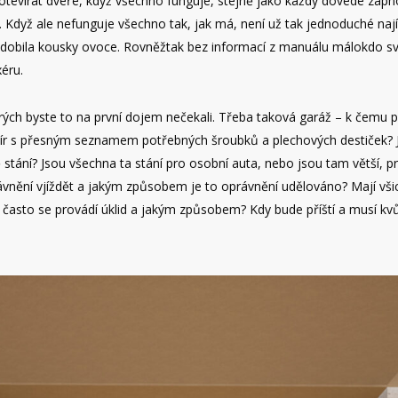
otevírat dveře, když všechno funguje, stejně jako každý dovede za
 Když ale nefunguje všechno tak, jak má, není už tak jednoduché naj
ozdobila kousky ovoce. Rovněžtak bez informací z manuálu málokdo sv
éru.
terých byste to na první dojem nečekali. Třeba taková garáž – k čemu
r s přesným seznamem potřebných šroubků a plechových destiček? Jis
ně stání? Jsou všechna ta stání pro osobní auta, nebo jsou tam větší
ění vjíždět a jakým způsobem je to oprávnění udělováno? Mají všichn
často se provádí úklid a jakým způsobem? Kdy bude příští a musí kvůl