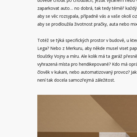
dovede chodit po chodbách, jezdit výtahem nebo 
zaparkovat auto… no dobrá, tak tedy téměř každý.
aby se věc rozsypala, případně vás a vaše okolí 
aby se prodloužila životnost pračky, auta nebo mix
Totéž se týká specifických prostor v budově, u k
Lega? Nebo z Merkuru, aby někde musel viset papí
tloušťky Vojny a míru. Ale kolik má ta garáž přes
vyhrazená místa pro hendikepované? Kdo má oprávn
člověk v kukani, nebo automatizovaný provoz? Jak 
není tak docela samozřejmá záležitost.