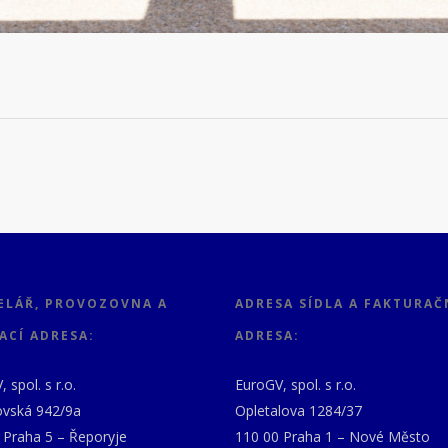
ELÁŘ, PROVOZOVNA A
ADRESA SÍDLA A FAKTURAČ
ACÍ ADRESA:
ADRESA:
 spol. s r.o.
EuroGV, spol. s r.o.
vská 942/9a
Opletalova 1284/37
 Praha 5 – Řeporyje
110 00 Praha 1 – Nové Město